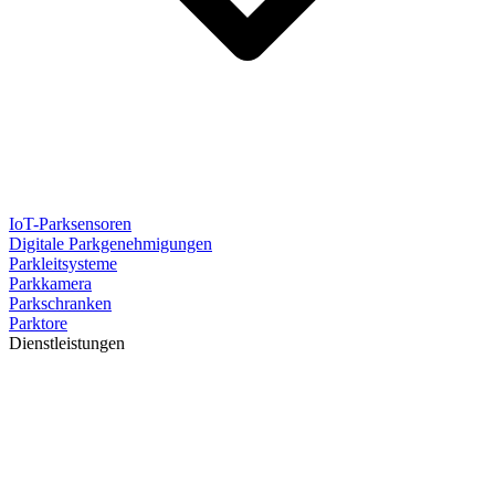
IoT-Parksensoren
Digitale Parkgenehmigungen
Parkleitsysteme
Parkkamera
Parkschranken
Parktore
Dienstleistungen