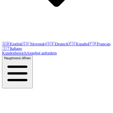
🇬🇧
English
🇸🇰
Slovenský
🇩🇪
Deutsch
🇪🇸
Español
🇫🇷
Français
🇮🇹
Italiano
Kundenbereich
Angebot anfordern
Hauptmenü öffnen