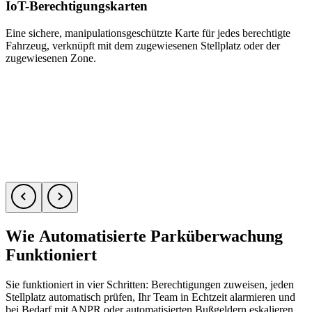
IoT-Berechtigungskarten
Eine sichere, manipulationsgeschützte Karte für jedes berechtigte
B
Fahrzeug, verknüpft mit dem zugewiesenen Stellplatz oder der
g
zugewiesenen Zone.
r
Wie Automatisierte Parküberwachung
Funktioniert
Sie funktioniert in vier Schritten: Berechtigungen zuweisen, jeden
Stellplatz automatisch prüfen, Ihr Team in Echtzeit alarmieren und
bei Bedarf mit ANPR oder automatisierten Bußgeldern eskalieren.