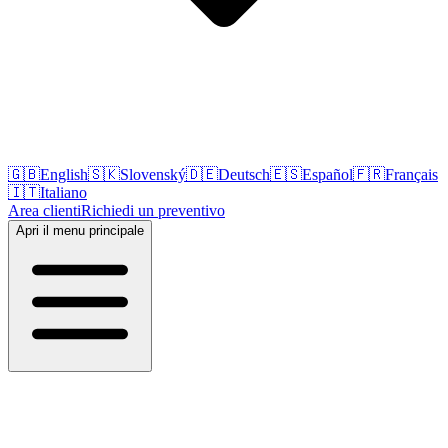
🇬🇧
English
🇸🇰
Slovenský
🇩🇪
Deutsch
🇪🇸
Español
🇫🇷
Français
🇮🇹
Italiano
Area clienti
Richiedi un preventivo
Apri il menu principale