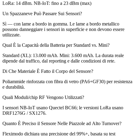
LoRa: 14 dBm. NB-IoT: fino a 23 dBm (max)
Un Spazzaneve Può Passare Sui Sensori?
Sì — con lame a bordo in gomma. Le lame a bordo metallico
possono danneggiare i sensori in superficie e non devono essere
utilizzate.
Qual È la Capacità della Batteria per Standard vs. Mini?
Standard (XL): 13.000 mAh. Mini: 3.600 mAh. La durata reale
dipende dal traffico, dal reporting e dalle condizioni di rete.
Di Che Materiale È Fatto il Corpo del Sensore?
Poliammide rinforzata con fibra di vetro (PA6+GF30) per resistenza
e durabilità.
Quali Moduli/chip RF Vengono Utilizzati?
I sensori NB-IoT usano Quectel BC66; le versioni LoRa usano
DRF1276G / SX1276.
Quanto È Preciso il Sensore Nelle Piazzole ad Alto Turnover?
Fleximodo dichiara una precisione del 99%+, basata su test