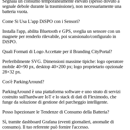
Segnala un consumo temporaneamente elevato (spesso dovuto a
segnale debole durante la trasmissione), non necessariamente una
batteria vuota.
Come Si Usa L'app DiSPO con i Sensori?
Installa l'app, abilita Bluetooth e GPS, sveglia un sensore con un
magnete per renderlo rilevabile, poi scansionalo/configuralo in
DiSPO.
Quali Formati di Logo Accettate per il Branding CityPortal?
Preferibilmente SVG. Dimensioni massime tipiche: logo operatore
mobile 40×90 px, desktop 40×200 px; logo proprietario opzionale
28×32 px.
Cos'è ParkingAround?
ParkingAround è una piattaforma software e uno strato di servizi
costruito sull'hardware IoT e lo stack di dati di Fleximodo, che
funge da soluzione di gestione del parcheggio intelligente.
Posso Ispezionare le Tendenze di Consumo della Batteria?
Sì, tramite dashboard Grafana (eventi giornalieri, anomalie di
consumo). Il tuo referente può fornire l'accesso.