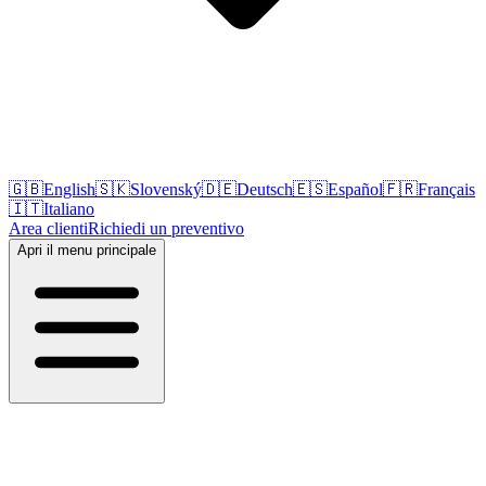
🇬🇧
English
🇸🇰
Slovenský
🇩🇪
Deutsch
🇪🇸
Español
🇫🇷
Français
🇮🇹
Italiano
Area clienti
Richiedi un preventivo
Apri il menu principale