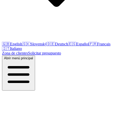
🇬🇧
English
🇸🇰
Slovenský
🇩🇪
Deutsch
🇪🇸
Español
🇫🇷
Français
🇮🇹
Italiano
Zona de clientes
Solicitar presupuesto
Abrir menú principal