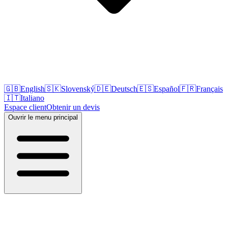
🇬🇧
English
🇸🇰
Slovenský
🇩🇪
Deutsch
🇪🇸
Español
🇫🇷
Français
🇮🇹
Italiano
Espace client
Obtenir un devis
Ouvrir le menu principal