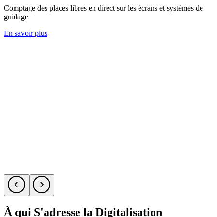
Comptage des places libres en direct sur les écrans et systèmes de
C
guidage
d
En savoir plus
E
À qui S'adresse la Digitalisation