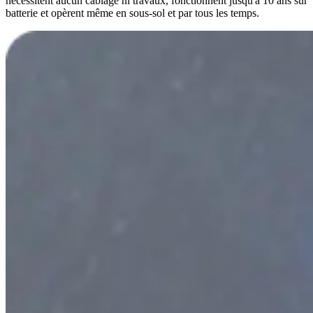
nécessitent aucun câblage ni travaux, fonctionnent jusqu'à 10 ans sur
batterie et opèrent même en sous-sol et par tous les temps.