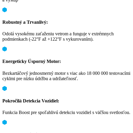
Robustný a Trvanlivý:
Odolá vysokému zaťaženiu vetrom a funguje v extrémnych
podmienkach (-22°F až +122°F s vykurovaním).
Energeticky Úsporný Motor:
Bezkartáčový jednosmerný motor s viac ako 18 000 000 testovacími
cyklmi pre nízku údržbu a udržateľnosť.
Pokročilá Detekcia Vozidiel:
Funkcia Boost pre spoľahlivú detekciu vozidiel s väčšou svetlosťou.