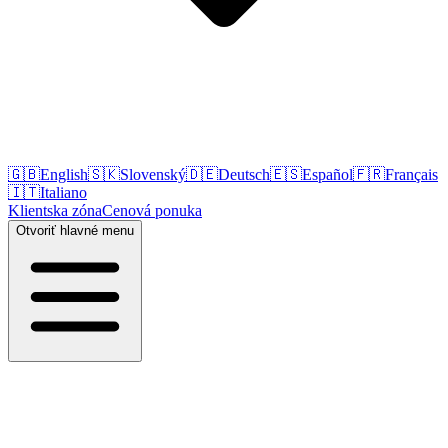
🇬🇧
English
🇸🇰
Slovenský
🇩🇪
Deutsch
🇪🇸
Español
🇫🇷
Français
🇮🇹
Italiano
Klientska zóna
Cenová ponuka
Otvoriť hlavné menu