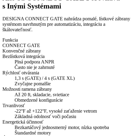
s Inými Systémami
DESIGNA CONNECT GATE nahrádza pomalé, lístkové zábrany
systémom navrhnutým pre automatizáciu, integráciu a
škálovateľnosť.
Funkcia
CONNECT GATE
Konvenčné zábrany
Bezlístková integrácia
Plná podpora ANPR
Často nie je zahrnuté
Rýchlosť otvárania
1,3 s (GATE) / 4 s (GATE XL)
Zvyčajne pomalšie
Možnosti ramena zábrany
Až 20 ft, skladacie, svietiace
Obmedzené konfigurácie
Trvanlivosť
-22°F až +122°F, vysoké zaťaženie vetrom
Základná odolnosť voči počasiu
Energetická účinnosť
Bezkartáčový jednosmerný motor, nízka spotreba
Štandardné motory