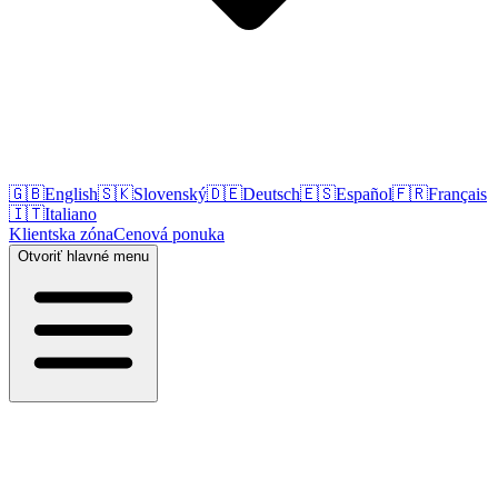
🇬🇧
English
🇸🇰
Slovenský
🇩🇪
Deutsch
🇪🇸
Español
🇫🇷
Français
🇮🇹
Italiano
Klientska zóna
Cenová ponuka
Otvoriť hlavné menu