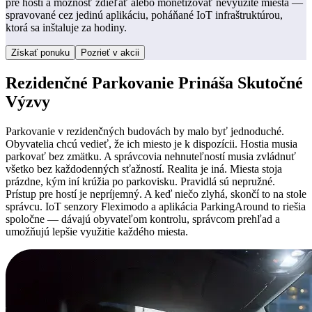
pre hostí a možnosť zdieľať alebo monetizovať nevyužité miesta —
spravované cez jedinú aplikáciu, poháňané IoT infraštruktúrou,
ktorá sa inštaluje za hodiny.
Získať ponuku
Pozrieť v akcii
Rezidenčné Parkovanie Prináša Skutočné
Výzvy
Parkovanie v rezidenčných budovách by malo byť jednoduché.
Obyvatelia chcú vedieť, že ich miesto je k dispozícii. Hostia musia
parkovať bez zmätku. A správcovia nehnuteľností musia zvládnuť
všetko bez každodenných sťažností. Realita je iná. Miesta stoja
prázdne, kým iní krúžia po parkovisku. Pravidlá sú nepružné.
Prístup pre hostí je nepríjemný. A keď niečo zlyhá, skončí to na stole
správcu. IoT senzory Fleximodo a aplikácia ParkingAround to riešia
spoločne — dávajú obyvateľom kontrolu, správcom prehľad a
umožňujú lepšie využitie každého miesta.