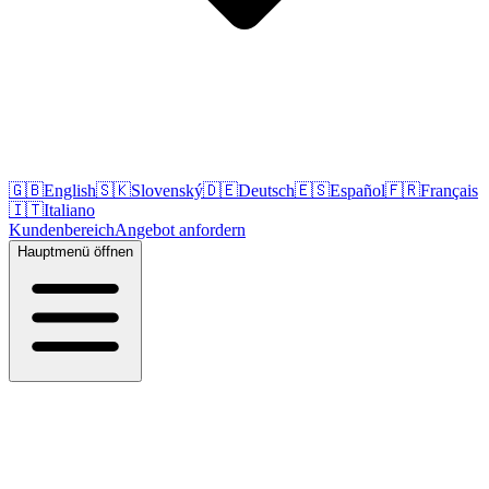
🇬🇧
English
🇸🇰
Slovenský
🇩🇪
Deutsch
🇪🇸
Español
🇫🇷
Français
🇮🇹
Italiano
Kundenbereich
Angebot anfordern
Hauptmenü öffnen