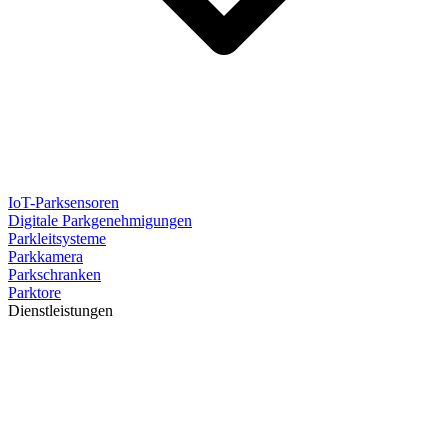
IoT-Parksensoren
Digitale Parkgenehmigungen
Parkleitsysteme
Parkkamera
Parkschranken
Parktore
Dienstleistungen