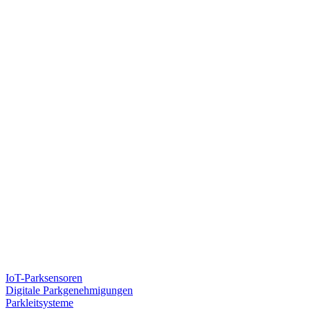
IoT-Parksensoren
Digitale Parkgenehmigungen
Parkleitsysteme