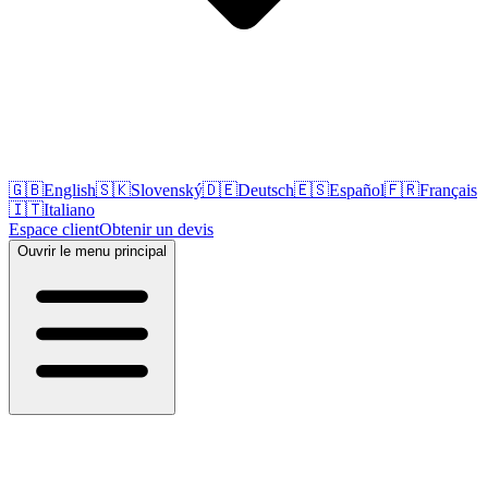
🇬🇧
English
🇸🇰
Slovenský
🇩🇪
Deutsch
🇪🇸
Español
🇫🇷
Français
🇮🇹
Italiano
Espace client
Obtenir un devis
Ouvrir le menu principal