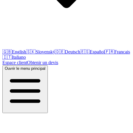
🇬🇧
English
🇸🇰
Slovenský
🇩🇪
Deutsch
🇪🇸
Español
🇫🇷
Français
🇮🇹
Italiano
Espace client
Obtenir un devis
Ouvrir le menu principal